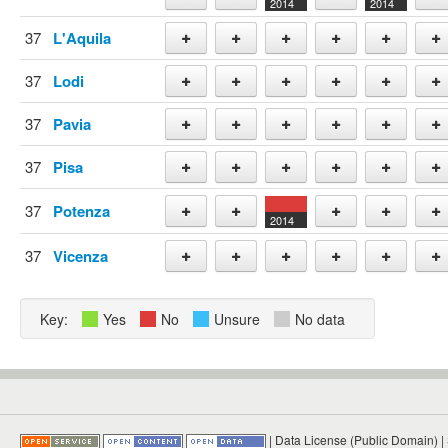
2014
2014
Add
Add
Add
Add
37
L'Aquila
Add
Add
Add
Add
Add
Add
37
Lodi
Add
Add
Add
Add
Add
Add
37
Pavia
Add
Add
Add
Add
Add
Add
37
Pisa
Add
Add
Add
Add
Add
Add
37
Potenza
2014
Add
Add
Add
Add
Add
37
Vicenza
Add
Add
Add
Add
Add
Add
Key:
Yes
No
Unsure
No data
|
Data License (Public Domain)
|