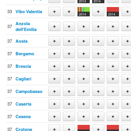
2014
2014
Add
Add
Add
Add
33
Vibo Valentia
2014
2014
Add
Add
Add
Add
Anzola
37
dell'Emilia
Add
Add
Add
Add
Add
Add
37
Aosta
Add
Add
Add
Add
Add
Add
37
Bergamo
Add
Add
Add
Add
Add
Add
37
Brescia
Add
Add
Add
Add
Add
Add
37
Cagliari
Add
Add
Add
Add
Add
Add
37
Campobasso
Add
Add
Add
Add
Add
Add
37
Caserta
Add
Add
Add
Add
Add
Add
37
Cesena
Add
Add
Add
Add
Add
Add
37
Crotone